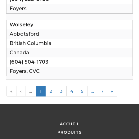
Foyers
Wolseley
Abbotsford
British Columbia
Canada
(604) 504-1703
Foyers, CVC
«
‹
...
1
2
3
4
5
...
›
»
ACCUEIL
PRODUITS