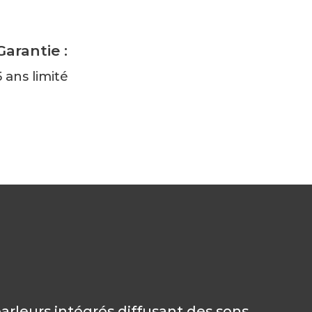
Garantie :
5 ans limité
arleurs intégrés diffusant des sons