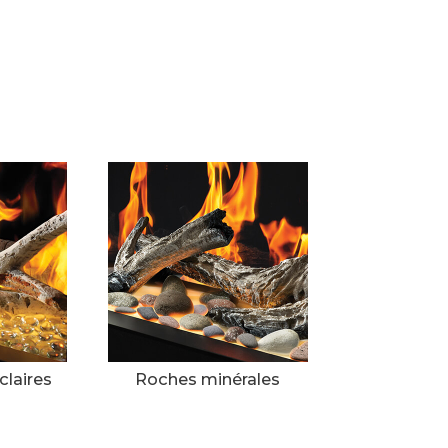
 claires
Roches minérales