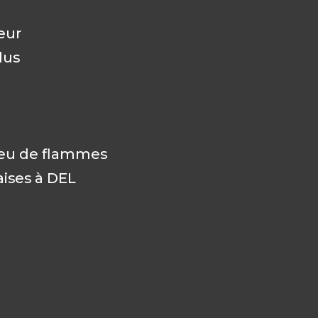
eur
lus
jeu de flammes
aises à DEL